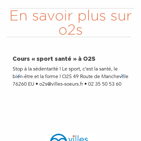
En savoir plus sur
o2s
Cours « sport santé » à O2S
Stop à la sédentarité ! Le sport, c’est la santé, le
O
bien-être et la forme ! O2S 49 Route de Mancheville
e
76260 EU • o2s@villes-soeurs.fr • 02 35 50 53 60
a
E