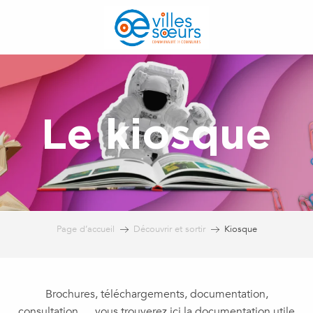
Aller
au
contenu
principal
Le kiosque
Page d’accueil
Découvrir et sortir
Kiosque
Brochures, téléchargements, documentation,
consultation… vous trouverez ici la documentation utile