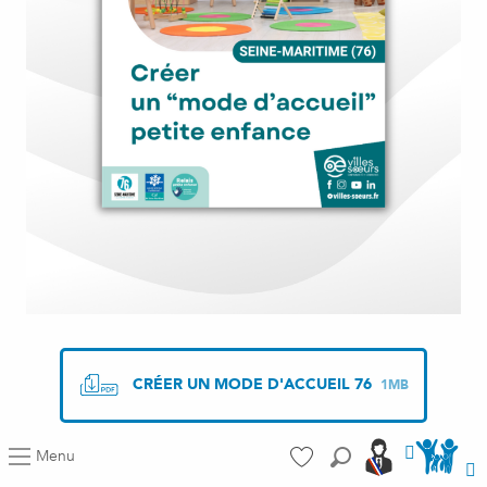
CRÉER UN MODE D'ACCUEIL 76
1MB
Accéder a
Accéder aus port
Menu
Recherche