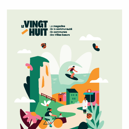
Logements vacants
Mobilité
Réseau des bibliothèques
Relais Petite Enfance
Enfance jeunesse
Déchets
O2S
O2 falaises
Autres