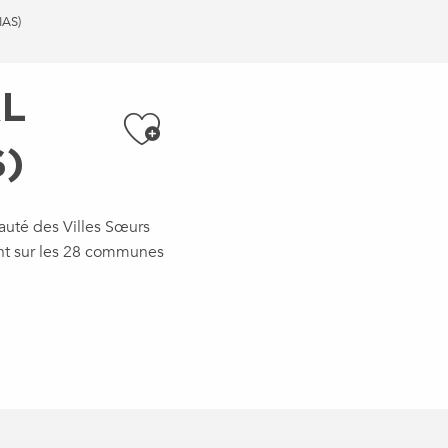
IAS)
L
Ajouter aux f
S)
té des Villes Sœurs
ant sur les 28 communes