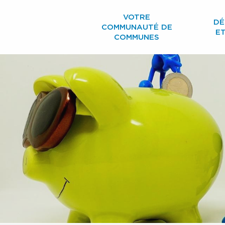
Aller
VOTRE
au
DÉ
COMMUNAUTÉ DE
contenu
E
COMMUNES
principal