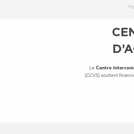
Pag
CE
D’A
Le
Centre Intercomm
(CCVS) soutient financ