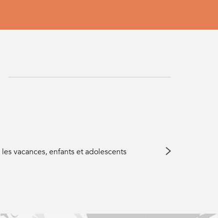
Animation
t les vacances, enfants et adolescents
Tous les mois des a