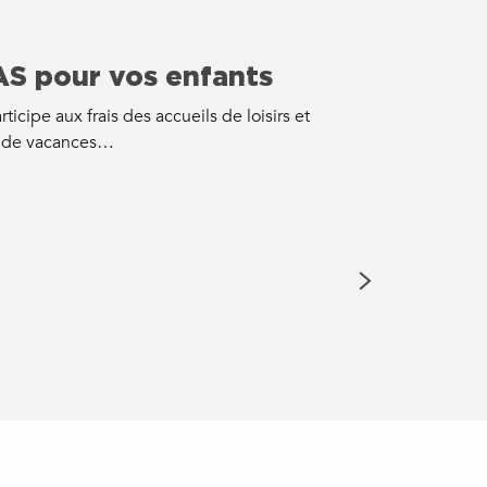
AS pour vos enfants
ticipe aux frais des accueils de loisirs et
s de vacances…
Pass cultu
Le pass « sortir da
valable jusqu’à...