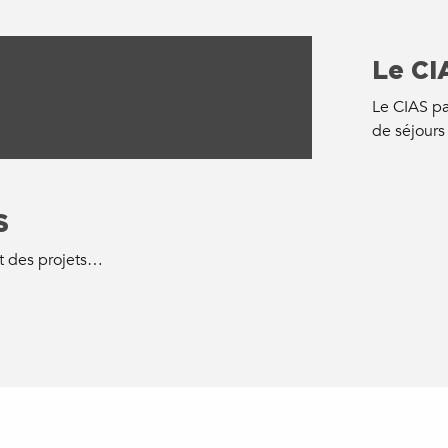
Le CI
Le CIAS par
de séjour
S
et des projets…