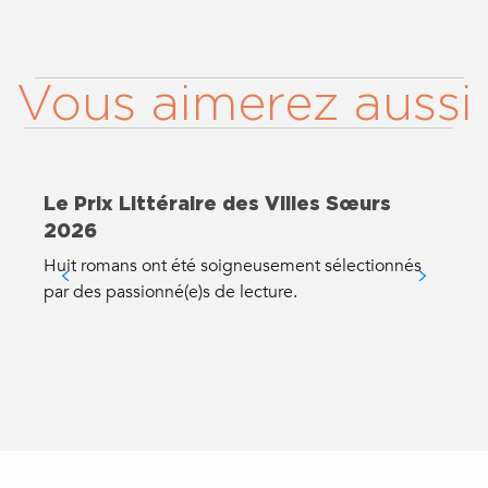
Vous aimerez aussi
Le Prix Littéraire des Villes Sœurs
2026
Huit romans ont été soigneusement sélectionnés
A
par des passionné(e)s de lecture.
r
b
é