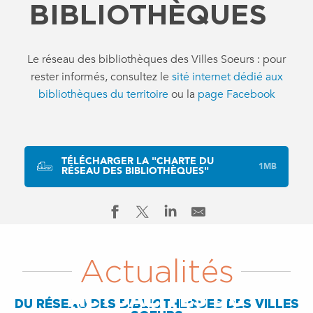
BIBLIOTHÈQUES
Le réseau des bibliothèques des Villes Soeurs : pour
rester informés, consultez le
sité internet dédié aux
bibliothèques du territoire
ou la
page Facebook
TÉLÉCHARGER LA "CHARTE DU
1MB
RÉSEAU DES BIBLIOTHÈQUES"
Actualités
ACTUALITÉS DU
DU RÉSEAU DES BIBLIOTHÈQUES DES VILLES