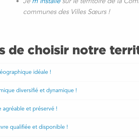
Je
m’installe
sur le territoire de la C
communes des Villes Sœurs !
s de choisir notre territ
géographique idéale !
mique diversifié et dynamique !
e agréable et préservé !
re qualifiée et disponible !