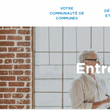
Aller
VOTRE
au
DÉ
COMMUNAUTÉ DE
contenu
E
COMMUNES
principal
Entr