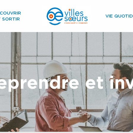
COUVRIR
VIE QUOTID
T SORTIR
eprendre et inv