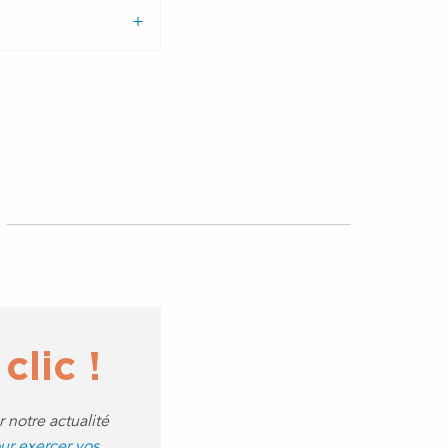
clic !
notre actualité
ur exercer vos