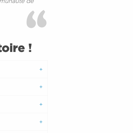
ommunauté de
oire !