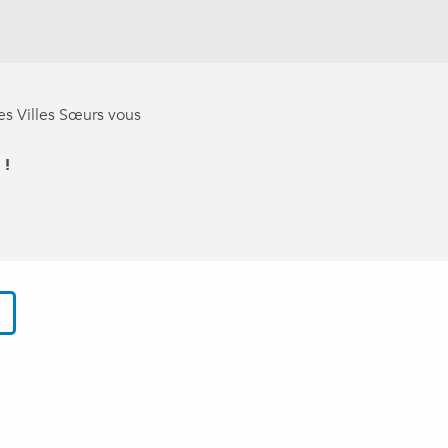
es Villes Sœurs vous
 !
ux favoris