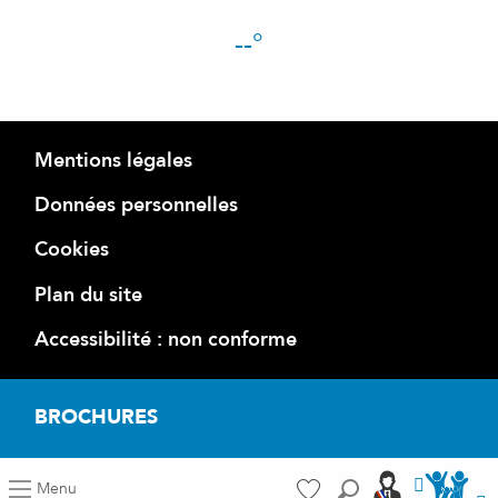
--°
Mentions légales
Données personnelles
Cookies
Plan du site
Accessibilité : non conforme
BROCHURES
Accéder a
Accéder aus port
Menu