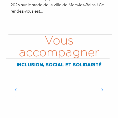
2026 sur le stade de la ville de Mers-les-Bains ! Ce
n
rendez-vous est...
L
Vous
accompagner
GUIDE DE L'INCLUSION
NUMÉRIQUE
INCLUSION, SOCIAL ET SOLIDARITÉ
NUMERICAID
Accompagnement aux démarches,
MAISON DES SERVICES
ordinateur, tablette, ateliers...
ESPACE NUMÉRIQUE
POINT JUSTICE
PUBLICS (MSP)
MOBILE (ENM)
GUID’ASSO