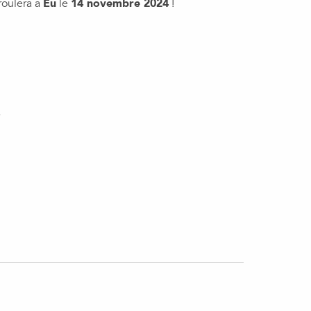
roulera à
Eu
le
14 novembre 2024
!
,