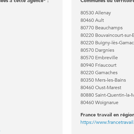
ées à cette agence* :
Communes du territoire
80530 Allenay
80460 Ault
80770 Beauchamps
80220 Bouvaincourt-sur-B
80220 Buigny-lès-Gama
80570 Dargnies
80570 Embreville
80940 Friaucourt
80220 Gamaches
80350 Mers-les-Bains
80460 Oust-Marest
80880 Saint-Quentin-la-M
80460 Woignarue
France travail en régio
https://www.francetravail
/