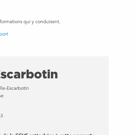
s formations qui y conduisent.
port
Escarbotin
lle-Escarbotin
se
73