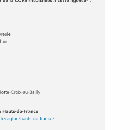
 de la CCVS rattachées à cette agence* :
resle
ches
otte-Croix-au-Bailly
n Hauts-de-France
.fr/region/hauts-de-france/