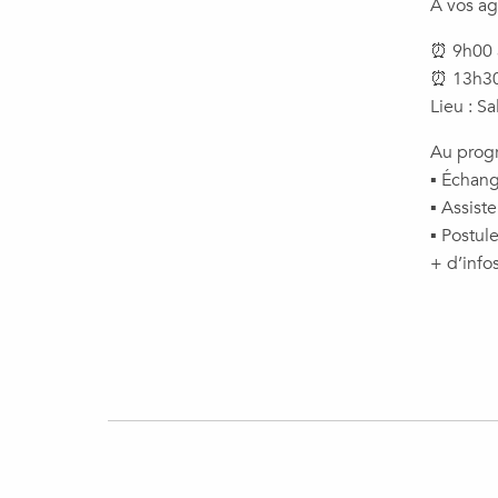
À vos ag
⏰ 9h00 à
⏰ 13h30
Lieu : S
Au prog
▪️ Échang
▪️ Assis
▪️ Postul
+ d’info