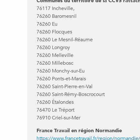
Communes du territoire de la CCVS rattach
76117 Incheville,
76260 Baromesnil
76260 Eu
76260 Flocques
76260 Le Mesnil-Réaume
76260 Longroy
76260 Melleville
76260 Millebosc
76260 Monchy-sur-Eu
76260 Ponts-et-Marais
76260 Saint-Pierre-en-Val
76260 Saint-Rémy-Boscrocourt
76260 Étalondes
76470 Le Tréport
76910 Criel-sur-Mer
France Travail en région Normandie
https://www.francetravail.fr/region/normandie