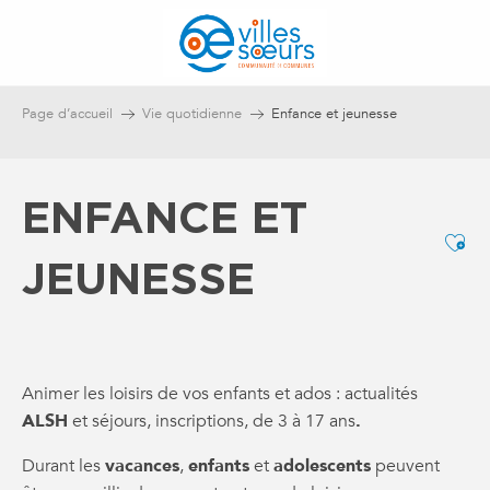
Aller
au
contenu
principal
Page d’accueil
Vie quotidienne
Enfance et jeunesse
ENFANCE ET
Ajo
JEUNESSE
Animer les loisirs de vos enfants et ados : actualités
ALSH
et séjours, inscriptions, de 3 à 17 ans
.
Durant les
vacances
,
enfants
et
adolescents
peuvent