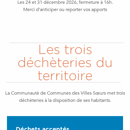
Déchèterie Beauchamps
Les 24 et 31 décembre 2026, fermeture à 16h.
Merci d’anticiper ou reporter vos apports
Déchèterie Le Tréport
Plans des 3 déchèteries
Points déchets verts de Criel-sur-Mer
Les trois
déchèteries du
territoire
La Communauté de Communes des Villes Sœurs met trois
déchèteries à la disposition de ses habitants.
Déchets acceptés