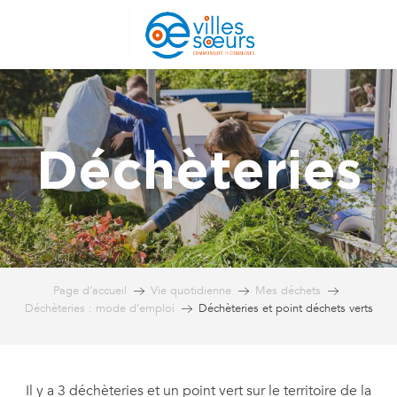
Aller
au
contenu
principal
Déchèteries
Page d’accueil
Vie quotidienne
Mes déchets
Déchèteries : mode d’emploi
Déchèteries et point déchets verts
Il y a 3 déchèteries et un point vert sur le territoire de la