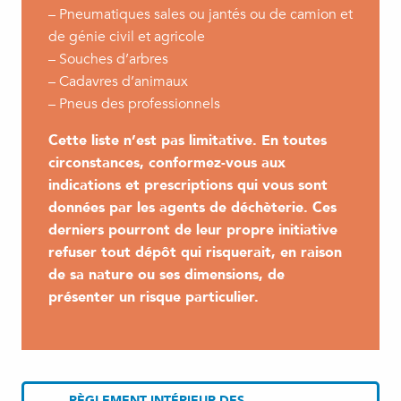
– Pneumatiques sales ou jantés ou de camion et
de génie civil et agricole
– Souches d’arbres
– Cadavres d’animaux
– Pneus des professionnels
Cette liste n’est pas limitative. En toutes
circonstances, conformez-vous aux
indications et prescriptions qui vous sont
données par les agents de déchèterie. Ces
derniers pourront de leur propre initiative
refuser tout dépôt qui risquerait, en raison
de sa nature ou ses dimensions, de
présenter un risque particulier.
RÈGLEMENT INTÉRIEUR DES