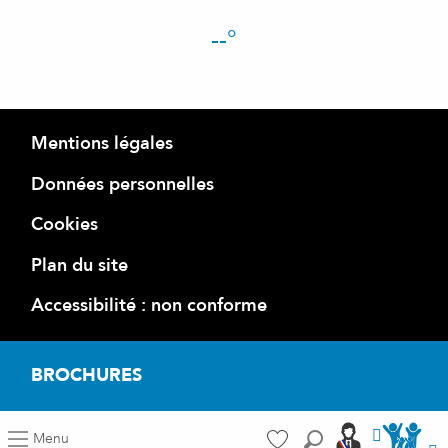
--°
Mentions légales
Données personnelles
Cookies
Plan du site
Accessibilité : non conforme
BROCHURES
Accéder a
Accéder aus port
Menu