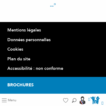
--°
Mentions légales
Données personnelles
Cookies
Plan du site
Accessibilité : non conforme
BROCHURES
Accéder a
Accéder aus port
Menu