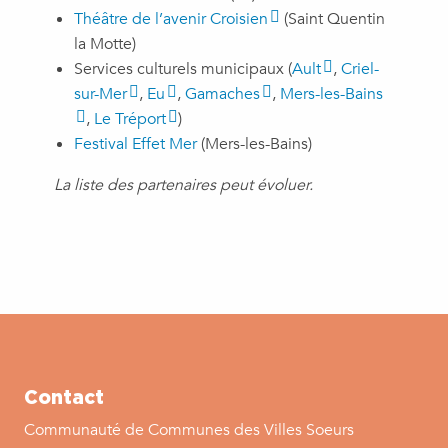
Théâtre de l’avenir Croisien
(Saint Quentin
la Motte)
Services culturels municipaux (
Ault
,
Criel-
sur-Mer
,
Eu
,
Gamaches
,
Mers-les-Bains
,
Le Tréport
)
Festival Effet Mer
(Mers-les-Bains)
La liste des partenaires peut évoluer.
Contact
Communauté de Communes des Villes Soeurs