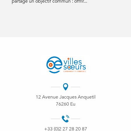
partage un objectif commun : offrir...
p
12 Avenue Jacques Anquetil
76260 Eu
+33 (0)2 27 28 20 87