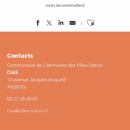
cours de construction)
Ajouter a
Contacts
Communauté de Communes des Villes Soeurs
CIAS
12 avenue Jacques-Anquetil
76260 Eu
02 27 28 20 87
cias@villes-soeurs.fr