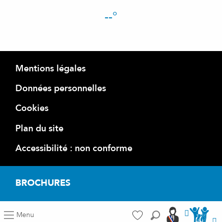
--°
Mentions légales
Données personnelles
Cookies
Plan du site
Accessibilité : non conforme
BROCHURES
Accéder a
Accéder aus port
Menu