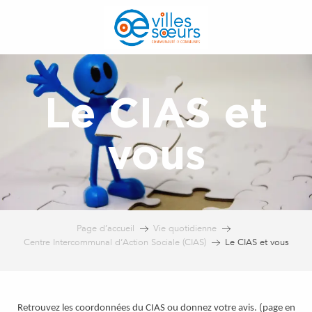
Aller
au
contenu
principal
Le CIAS et
vous
Page d’accueil
Vie quotidienne
Centre Intercommunal d’Action Sociale (CIAS)
Le CIAS et vous
Retrouvez les coordonnées du CIAS ou donnez votre avis. (page en