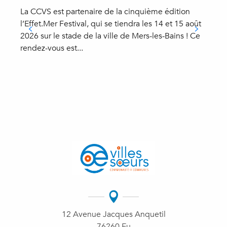
La CCVS est partenaire de la cinquième édition
D
l’Effet.Mer Festival, qui se tiendra les 14 et 15 août
l
2026 sur le stade de la ville de Mers-les-Bains ! Ce
l
rendez-vous est...
V
12 Avenue Jacques Anquetil
76260 Eu