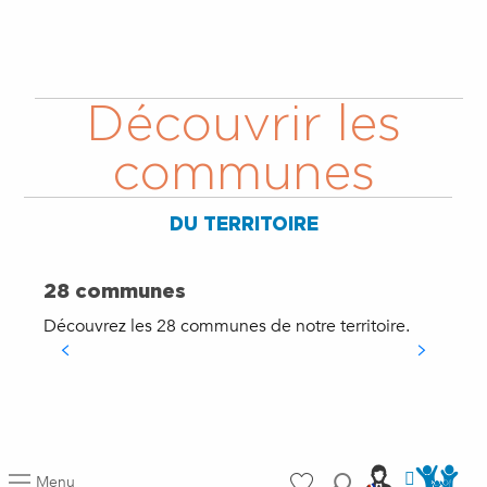
Découvrir les
communes
DU TERRITOIRE
28 communes
Découvrez les 28 communes de notre territoire.
N
d
S
Accéder a
Accéder aus port
Menu