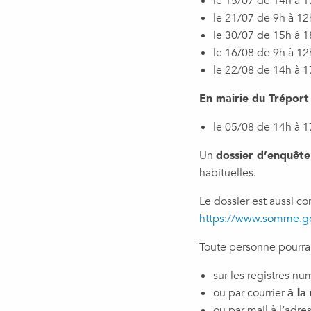
le 15/07 de 14h à 1
le 21/07 de 9h à 12
le 30/07 de 15h à 1
le 16/08 de 9h à 12
le 22/08 de 14h à 1
En mairie du Tréport
le 05/08 de 14h à 1
Un
dossier d’enquête
habituelles.
Le dossier est aussi co
https://www.somme.gou
Toute personne pourra
sur les registres nu
ou par courrier
à la
ou par mail à l’adre