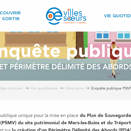
COUVRIR
VIE QUOTID
T SORTIR
nquête publiq
ET PÉRIMÈTRE DÉLIMITÉ DES ABORDS
Page d’accueil
Vie quotidienne
Urbanisme
Enquête publique PSM
ublique unique pour la mise en place
du Plan de Sauvegarde 
(PSMV) du site patrimonial de Mers-les-Bains et du Tréport
et sur
la création d’un Périmètre Délimité des Abords (PDA