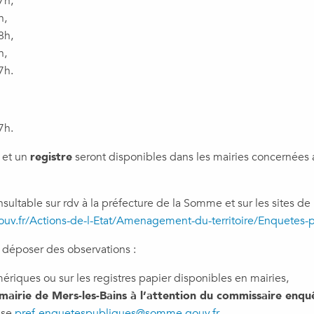
7h,
h,
8h,
h,
7h.
7h.
et un
registre
seront disponibles dans les mairies concernées 
nsultable sur rdv à la préfecture de la Somme et sur les sites de 
v.fr/Actions-de-l-Etat/Amenagement-du-territoire/Enquetes-
 déposer des observations :
mériques ou sur les registres papier disponibles en mairies,
 mairie de Mers-les-Bains à l’attention du commissaire enqu
sse
pref-enquetespubliques@somme.gouv.fr