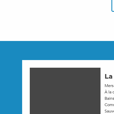
La
Mers-
À la 
Bains
Commi
Sauve