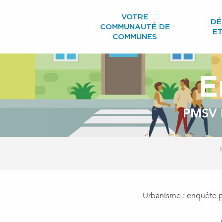
Aller
VOTRE
au
DÉ
COMMUNAUTÉ DE
contenu
E
COMMUNES
principal
E
PMSV 
Urbanisme : enquête p