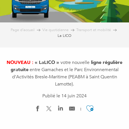
Page d’accueil
Vie quotidienne
Transport et mobilité
La LICO
NOUVEAU :
« LaLICO »
votre nouvelle
ligne régulière
gratuite
entre Gamaches et le Parc Environnemental
d’Activités Bresle-Maritime (PEABM à Saint Quentin
Lamotte).
Publié le 14 juin 2024
Ajouter a