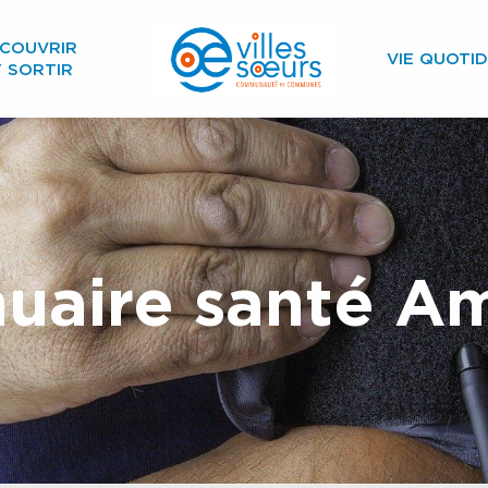
COUVRIR
VIE QUOTID
T SORTIR
uaire santé Am