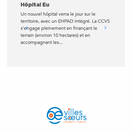
Hôpital Eu
Soi
O2
Un nouvel hôpital verra le jour sur le
territoire, avec un EHPAD intégré. La CCVS
Faite
s’engage pleinement en finançant le
adapt
terrain (environ 10 hectares) et en
physi
accompagnant les...
esthé
avec 