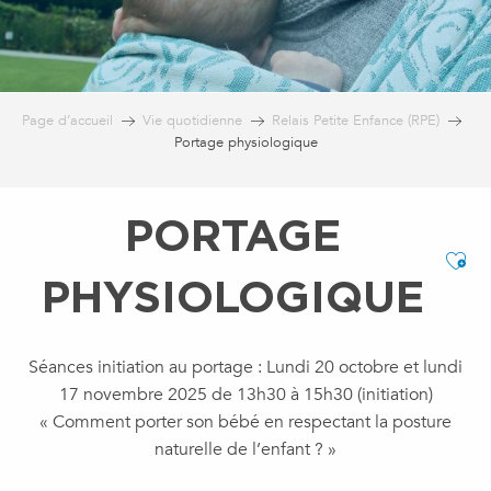
Page d’accueil
Vie quotidienne
Relais Petite Enfance (RPE)
Portage physiologique
PORTAGE
Ajo
PHYSIOLOGIQUE
Séances initiation au portage : Lundi 20 octobre et lundi
17 novembre 2025 de 13h30 à 15h30 (initiation)
« Comment porter son bébé en respectant la posture
naturelle de l’enfant ? »