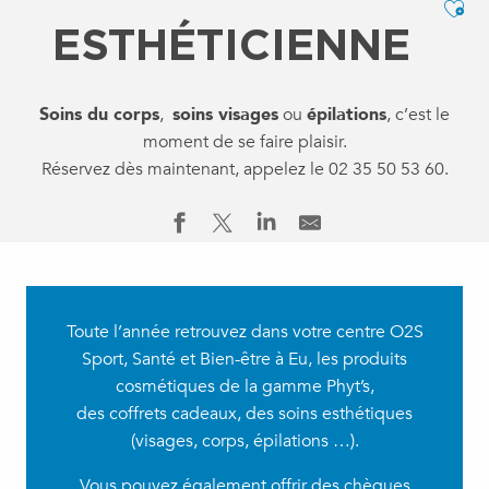
Ajo
ESTHÉTICIENNE
Soins du corps
,
soins visages
ou
épilations
, c’est le
moment de se faire plaisir.
Réservez dès maintenant, appelez le 02 35 50 53 60.
Toute l’année retrouvez dans votre centre O2S
Sport, Santé et Bien-être à Eu, les produits
cosmétiques de la gamme Phyt’s,
des coffrets cadeaux, des soins esthétiques
(visages, corps, épilations …).
Vous pouvez également offrir des chèques