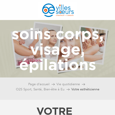
Aller
au
contenu
principal
soins corps,
visage,
épilations
Page d’accueil
Vie quotidienne
O2S Sport, Santé, Bien-être à Eu
Votre esthéticienne
VOTRE