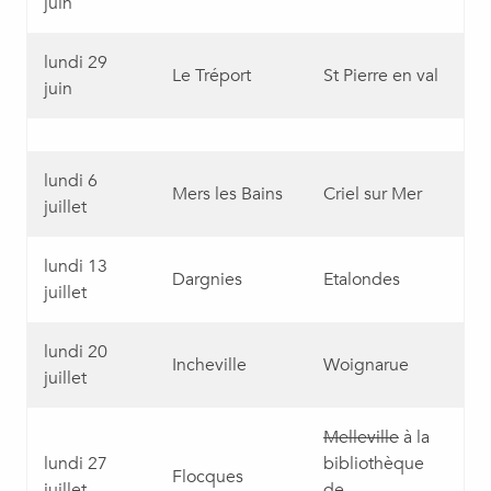
juin
lundi 29
Le Tréport
St Pierre en val
juin
lundi 6
Mers les Bains
Criel sur Mer
juillet
lundi 13
Dargnies
Etalondes
juillet
lundi 20
Incheville
Woignarue
juillet
Melleville
à la
lundi 27
bibliothèque
Flocques
juillet
de