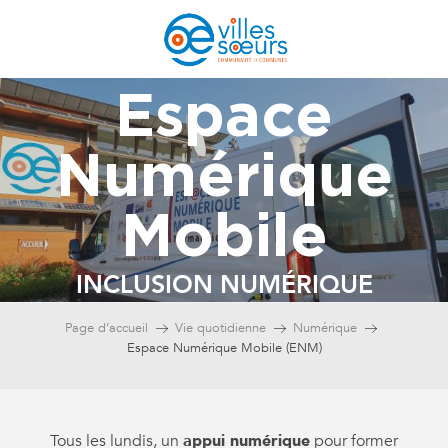
Aller
au
contenu
principal
Espace
Numérique
Mobile
INCLUSION NUMÉRIQUE
Page d’accueil
Vie quotidienne
Numérique
Espace Numérique Mobile (ENM)
Tous les lundis, un
appui numérique
pour former