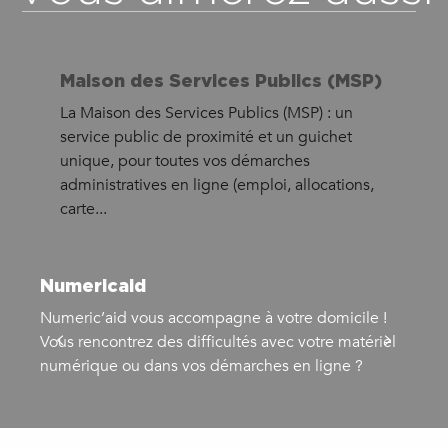
Maison des Services Publics (MSP)
La Maison des Services Publics (MSP) : un
service public de proximité et un guichet
unique, pour toutes vos démarches
administratives en ligne (emploi, allocations,
carte...
Numericaid
Numeric’aid vous accompagne à votre domicile !
«
Vous rencontrez des difficultés avec votre matériel
g
numérique ou dans vos démarches en ligne ?
d
d