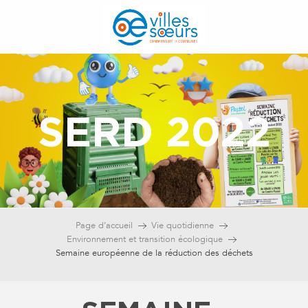
Aller
au
contenu
principal
SERD 2022
Page d’accueil
Vie quotidienne
Environnement et transition écologique
Semaine européenne de la réduction des déchets