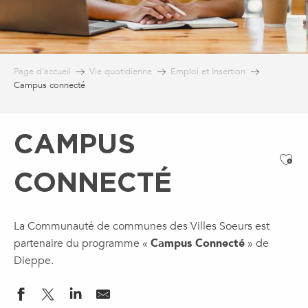
Page d’accueil
Vie quotidienne
Emploi et Insertion
Campus connecté
CAMPUS
Ajo
CONNECTÉ
La Communauté de communes des Villes Soeurs est
partenaire du programme «
Campus Connecté
» de
Dieppe.