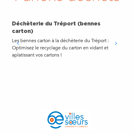
Déchèterie du Tréport (bennes
carton)
I
d
Les bennes carton à la déchèterie du Tréport :
T
Optimisez le recyclage du carton en vidant et
t
aplatissant vos cartons !