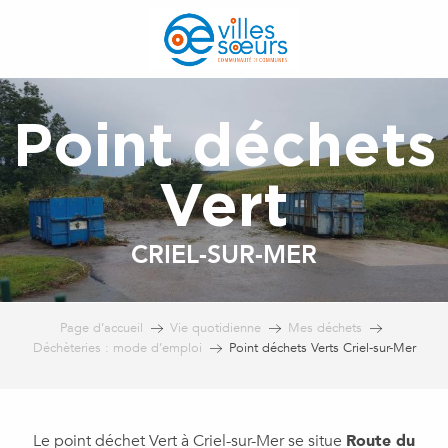
Aller
au
contenu
principal
Point déchets
Vert
CRIEL-SUR-MER
Page d’accueil
Vie quotidienne
Mes déchets
Déchèteries : mode d’emploi
Point déchets Verts Criel-sur-Mer
Le point déchet Vert à Criel-sur-Mer se situe
Route du