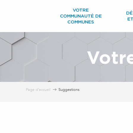
Aller
VOTRE
au
DÉ
COMMUNAUTÉ DE
contenu
E
COMMUNES
principal
Votre
Page d’accueil
Suggestions