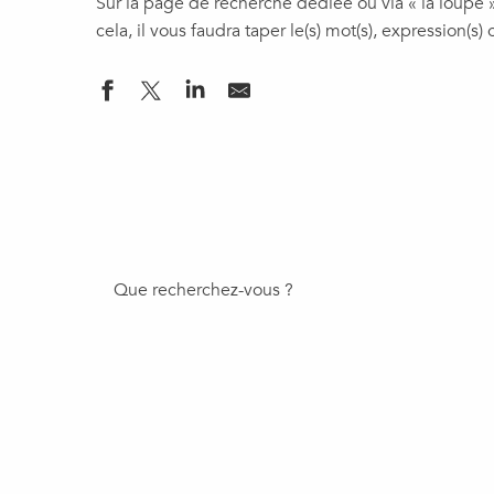
Sur la page de recherche dédiée ou via « la loupe 
cela, il vous faudra taper le(s) mot(s), expression(s)