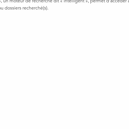
», un moteur de recherche dit « intelligent », permet d’acceder 
 ou dossiers recherché(s).