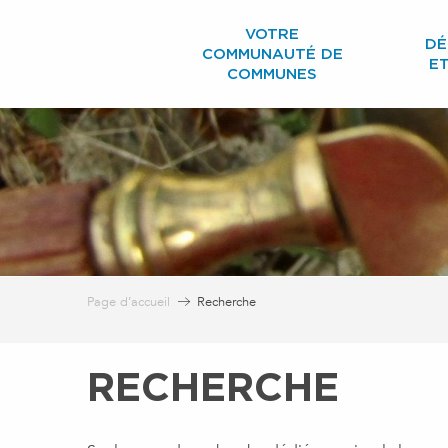
Aller
VOTRE
au
DÉ
COMMUNAUTÉ DE
contenu
E
COMMUNES
principal
Page d’accueil
Recherche
RECHERCHE