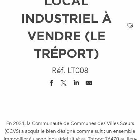
LOCAL
INDUSTRIEL À
Ajo
VENDRE (LE
TRÉPORT)
Réf. LT008
En 2024, la Communauté de Communes des Villes Sœurs
(CCVS) a acquis le bien désigné comme suit : un ensemble
immobilier à usage industriel situé au Tréport 76470 au lieu-