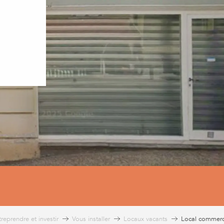
T
reprendre et investir
Vous installer
Locaux vacants
Local commerci