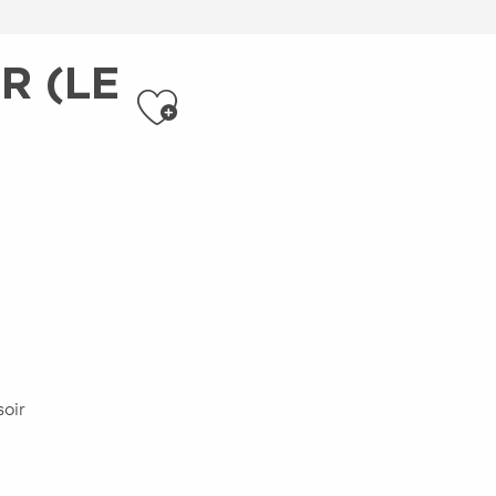
R (LE
Ajouter aux f
soir