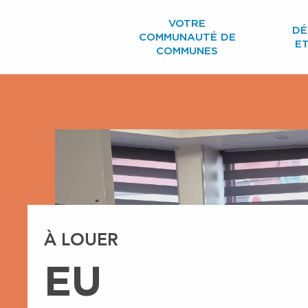
Aller
VOTRE
au
DÉ
COMMUNAUTÉ DE
contenu
E
COMMUNES
principal
À LOUER
EU