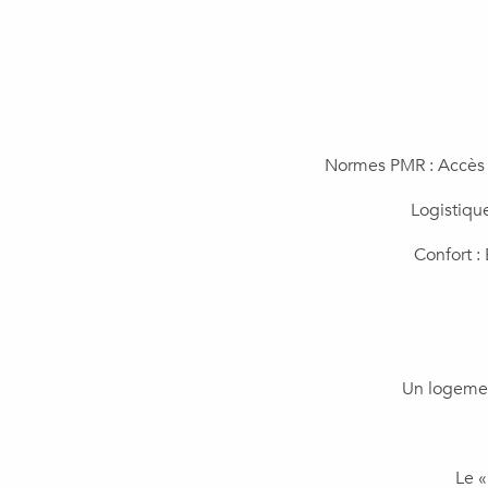
​Normes PMR : Accès 
Logistiqu
​Confort 
​Un logemen
​Le 