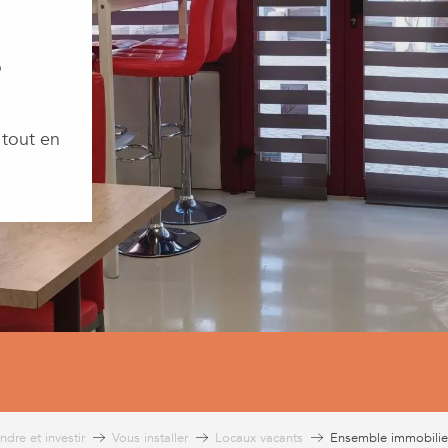
o
 tout en
ndre et investir
Vous installer
Locaux vacants
Ensemble immobilier 