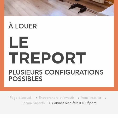
À LOUER
LE
TREPORT
PLUSIEURS CONFIGURATIONS
POSSIBLES
Page d’accueil
Entreprendre et investir
Vous installer
Locaux vacants
Cabinet bien-être (Le Tréport)