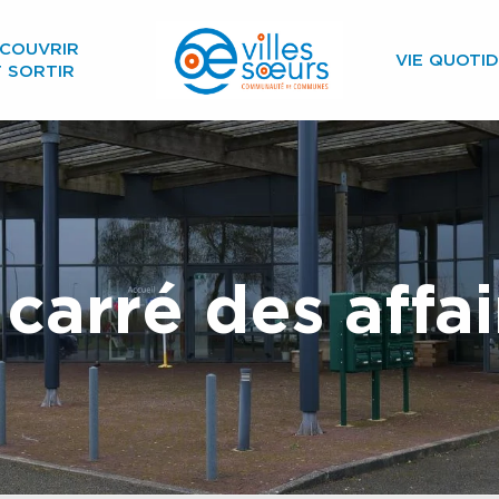
COUVRIR
VIE QUOTID
T SORTIR
 carré des affai