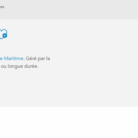
res
Ajouter aux favoris
le Maritime
. Géré par la
te ou longue durée.