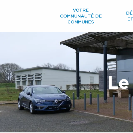
Aller
VOTRE
au
DÉ
COMMUNAUTÉ DE
contenu
E
COMMUNES
principal
Le