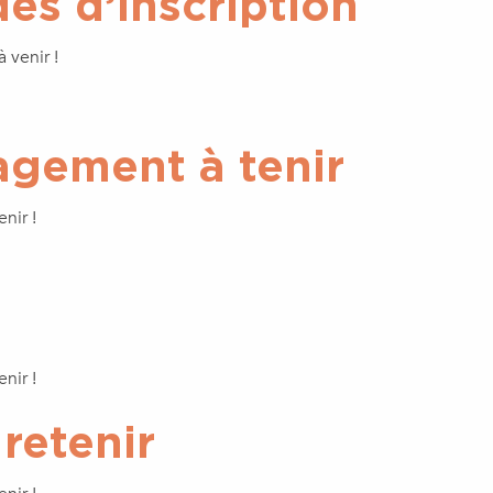
s d’inscription
 venir !
gement à tenir
nir !
nir !
 retenir