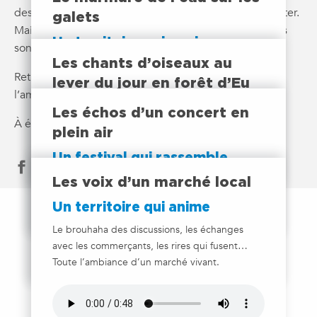
des milliers de visiteurs viennent chaque année le visiter.
galets
Mais il peut s’écouter autant qu’il se visite… Parfois les
Un territoire qui apaise
sons parlent plus que les mots !
Les chants d’oiseaux au
Un son unique, lorsque la vague vient glisser
Retrouvez ceux qui font son identité et plongez dans
entre les galets. Chaque vague produit un son
lever du jour en forêt d’Eu
l’ambiance locale.
légèrement différent. Un instant apaisant,
Un territoire qui s’éveille
Les échos d’un concert en
typique de notre littoral.
À écouter sans modération !
Des trilles et des pépiements qui résonnent
plein air
sous les grands arbres. Un réveil sonore plein
Un festival qui rassemble
de vie.
Ajouter aux fav
Murmure du son : la musique qui monte, la
Les voix d’un marché local
foule qui applaudit, l’énergie qui prend aux
Un territoire qui anime
tripes…
Le brouhaha des discussions, les échanges
avec les commerçants, les rires qui fusent…
Toute l’ambiance d’un marché vivant.