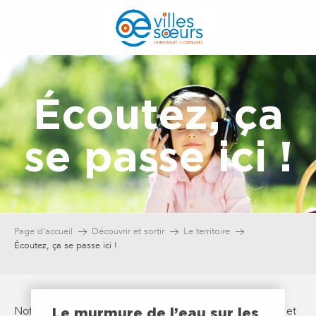
Aller
au
contenu
principal
Écoutez, ça
se passe ici !
Page d’accueil
Découvrir et sortir
Le territoire
Écoutez, ça se passe ici !
Notre territoire est riche en paysages et en patrimoine et
Le murmure de l’eau sur les