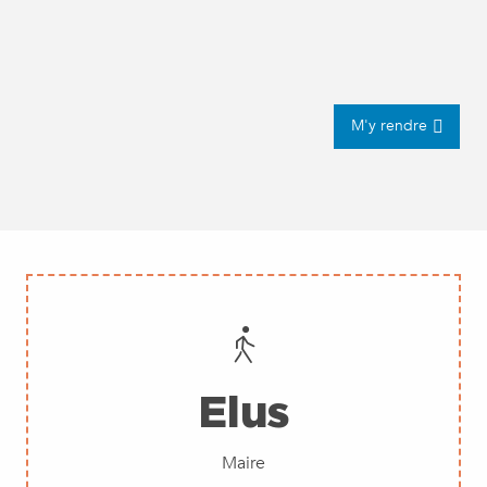
M'y rendre
Elus
Maire