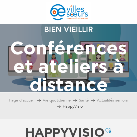
Aller
au
contenu
principal
BIEN VIEILLIR
Conférences
et ateliers à
distance
Page d’accueil
Vie quotidienne
Santé
Actualités seniors
HappyVisio
HAPPYVISIO
Ajouter 