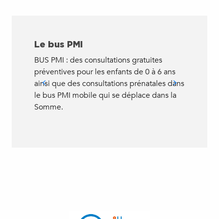
Le bus PMI
100
BUS PMI : des consultations gratuites
Lund
préventives pour les enfants de 0 à 6 ans
à EU,
ainsi que des consultations prénatales dans
la pe
le bus PMI mobile qui se déplace dans la
l’usa
Somme.
des...