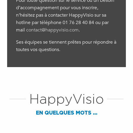
Pour toute question sur le service ou un besoin
d’accompagnement pour vous inscrire,
n’hésitez pas à contacter HappyVisio sur sa
hotline par téléphone 01 76 28 40 84 ou par
mail
contact@happyvisio.com
.
Ses équipes se tiennent prêtes pour répondre à
toutes vos questions.
HappyVisio
EN QUELQUES MOTS ...